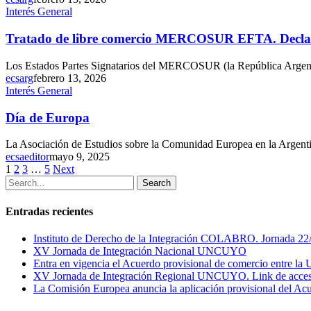
Interés General
Tratado de libre comercio MERCOSUR EFTA. Declar
Los Estados Partes Signatarios del MERCOSUR (la República Argentin
ecsarg
febrero 13, 2026
Interés General
Día de Europa
La Asociación de Estudios sobre la Comunidad Europea en la Argent
ecsaeditor
mayo 9, 2025
1
2
3
…
5
Next
Search
Entradas recientes
Instituto de Derecho de la Integración COLABRO. Jornada 22
XV Jornada de Integración Nacional UNCUYO
Entra en vigencia el Acuerdo provisional de comercio entre la
XV Jornada de Integración Regional UNCUYO. Link de acce
La Comisión Europea anuncia la aplicación provisional del Ac