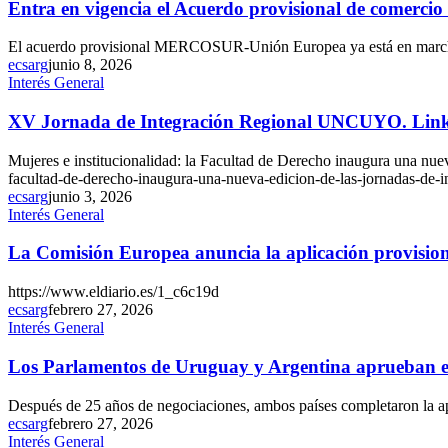
Entra en vigencia el Acuerdo provisional de comercio
El acuerdo provisional MERCOSUR-Unión Europea ya está en marcha 
ecsarg
junio 8, 2026
Interés General
XV Jornada de Integración Regional UNCUYO. Link
Mujeres e institucionalidad: la Facultad de Derecho inaugura una nuev
facultad-de-derecho-inaugura-una-nueva-edicion-de-las-jornadas-de-i
ecsarg
junio 3, 2026
Interés General
La Comisión Europea anuncia la aplicación provision
https://www.eldiario.es/1_c6c19d
ecsarg
febrero 27, 2026
Interés General
Los Parlamentos de Uruguay y Argentina aprueban 
Después de 25 años de negociaciones, ambos países completaron la a
ecsarg
febrero 27, 2026
Interés General